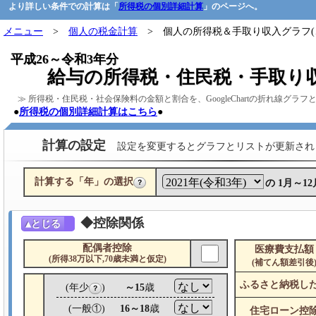
より詳しい条件での計算は「
免責事項：当サイトの利用で起きたいかなる結果について、一切責任を負わないものとします。
所得税の個別詳細計算
」のページへ。
※算出額は目安です。実際の額は税理士や税務署、役所等でご相談下さい。 © 2024 会計7 http://kaike
メニュー
>
個人の税金計算
> 個人の所得税＆手取り収入グラフ(
平成26～令和3年分
給与の所得税・住民税・手取り
≫ 所得税・住民税・社会保険料の金額と割合を、GoogleChartの折れ線グラフと
●
所得税の個別詳細計算はこちら
●
計算の設定
設定を変更するとグラフとリストが更新され
計算する「年」の選択
の 1月～1
？
◆控除関係
▲とじる
配偶者控除
医療費支払額
(所得38万以下,70歳未満と仮定)
(補てん額差引後
ふるさと納税し
(年少
)
～15
歳
？
(一般①)
16～18
歳
住宅ローン控