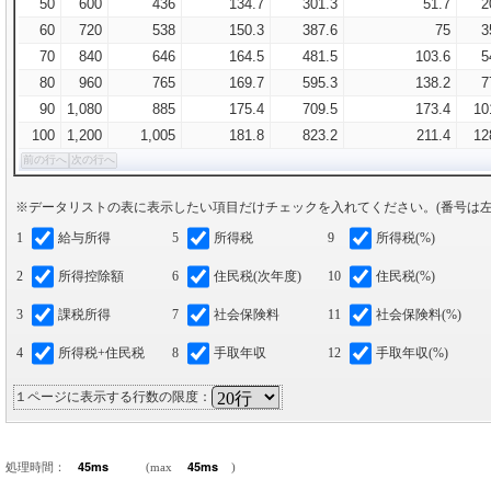
50
600
436
134.7
301.3
51.7
2
60
720
538
150.3
387.6
75
3
70
840
646
164.5
481.5
103.6
5
80
960
765
169.7
595.3
138.2
7
90
1,080
885
175.4
709.5
173.4
10
100
1,200
1,005
181.8
823.2
211.4
12
前の行へ
次の行へ
※データリストの表に表示したい項目だけチェックを入れてください。(番号は左
1
給与所得
5
所得税
9
所得税(%)
2
所得控除額
6
住民税(次年度)
10
住民税(%)
3
課税所得
7
社会保険料
11
社会保険料(%)
4
所得税+住民税
8
手取年収
12
手取年収(%)
１ページに表示する行数の限度：
処理時間：
(max
)