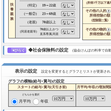
(所得3千万以下適用
扶
(特定)
19～22
歳
養
その他の人的
？
(一般②)
23～69
歳
親
所得控除の額
族
(
控除額一覧
)
(老親)
70
歳以上
70
歳以上,かつ
その他の物的
？
(同居老親等)
直系尊属,同居
所得控除の額
◆社会保険料の設定
▼ひらく
(協会けんぽの料率で自動
表示の設定
設定を変更するとグラフとリストが更新され
グラフの横軸(給与+賞与)の設定
スタートの給与+賞与(天引き前)
月平均/年収の増加間
どちらかを選択
月平均
年収