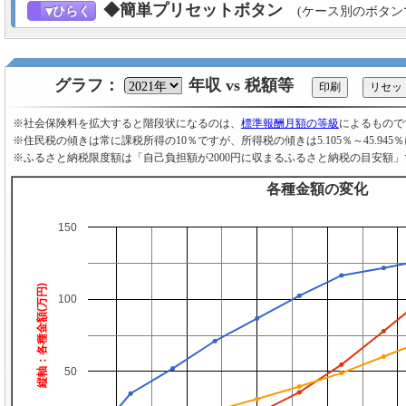
◆簡単プリセットボタン
▼ひらく
(ケース別のボタン
グラフ：
年収 vs 税額等
※社会保険料を拡大すると階段状になるのは、
標準報酬月額の等級
によるもので
※住民税の傾きは常に課税所得の10％ですが、所得税の傾きは5.105％～45.945
※ふるさと納税限度額は「自己負担額が2000円に収まるふるさと納税の目安額」
各種金額の変化
150
縦軸：各種金額(万円)
100
50