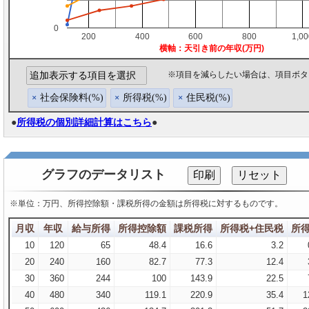
0
200
400
600
800
1,0
横軸：天引き前の年収(万円)
※項目を減らしたい場合は、項目ボタン
追加表示する項目を選択
社会保険料(%)
所得税(%)
住民税(%)
×
×
×
●
所得税の個別詳細計算はこちら
●
グラフのデータリスト
※単位：万円、所得控除額・課税所得の金額は所得税に対するものです。
月収
年収
給与所得
所得控除額
課税所得
所得税+住民税
所
10
120
65
48.4
16.6
3.2
20
240
160
82.7
77.3
12.4
30
360
244
100
143.9
22.5
40
480
340
119.1
220.9
35.4
1