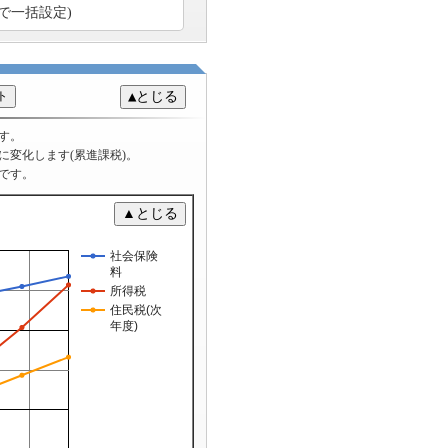
で一括設定)
す。
％に変化します(累進課税)。
です。
社会保険
料
所得税
住民税(次
年度)