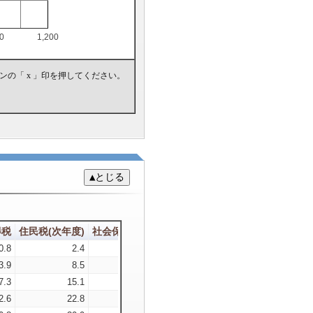
00
1,200
の「 x 」印を押してください。
得税
住民税(次年度)
社会保険料
手取年収
所得税(%)
住民税(%)
社
0.8
2.4
0.4
116.4
0.7
2
3.9
8.5
34.7
192.9
1.6
3.5
7.3
15.1
52
285.5
2
4.2
2.6
22.8
71.1
373.5
2.6
4.8