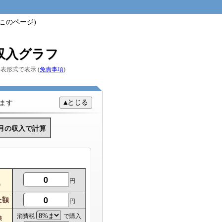
i7.com/
このページ)
収入グラフ
表形式で表示 (
免責事項
)
ます
2月の収入で計算
円
)
た額
円
消費税
で購入
除