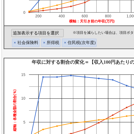
0
200
400
600
800
1,0
横軸：天引き前の年収(万円)
※項目を減らしたい場合は、項目ボタン
追加表示する項目を選択
社会保険料
所得税
住民税(次年度)
×
×
×
年収に対する割合の変化＝【収入100円あたり
15
縦軸：各種金額の割合(％)
10
5