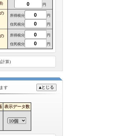
)
円
の
所得税分
円
住民税分
円
所得税分
円
の
住民税分
円
計算)
ます
隔
表示データ数