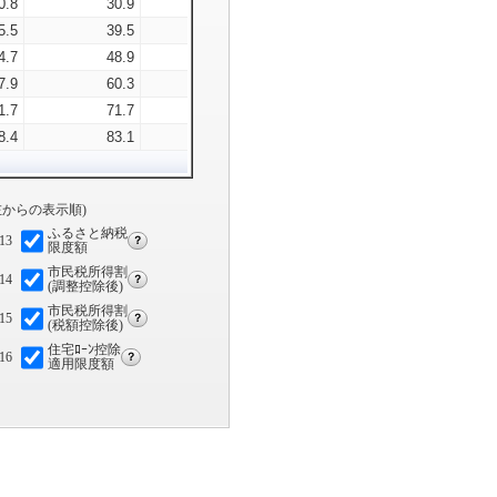
0.8
30.9
86.7
461.6
3.5
5.1
5.5
39.5
102.3
542.7
4.9
5.5
4.7
48.9
116.5
619.9
6.5
5.8
7.9
60.3
121.7
700.2
8.1
6.3
1.7
71.7
127.4
779.2
9.4
6.6
8.4
83.1
133.8
854.8
10.7
6.9
からの表示順)
ふるさと納税
13
？
限度額
市民税所得割
14
？
(調整控除後)
市民税所得割
15
？
(税額控除後)
住宅ﾛｰﾝ控除
16
？
適用限度額