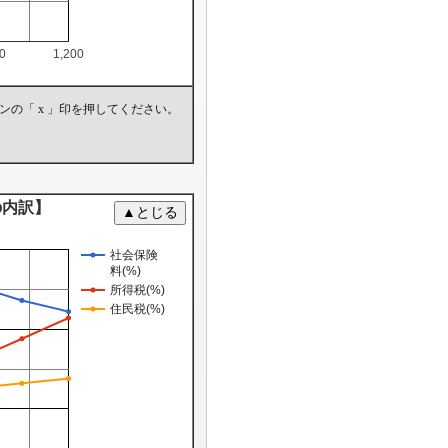
00
1,200
の「 x 」印を押してください。
の内訳】
社会保険
料(%)
所得税(%)
住民税(%)