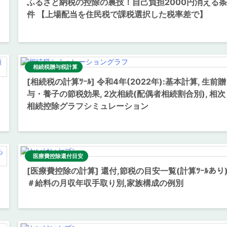
ふるさと納税の控除の裏技！自己負担2000円消える条
件 【上場配当を住民税で課税選択した税率差で】
相続税贈与税計算
[相続税の計算ﾂｰﾙ] 令和4年(2022年):基本計算, 生前贈
与・養子の節税効果, 2次相続(配偶者相続割合別), 相次
相続控除グラフシミュレーション
医療費控除還付目安
[医療費控除の計算] 還付,節税の目安一覧(計算ﾂｰﾙあり
＃給料の月収年収手取り別,家族構成の例別