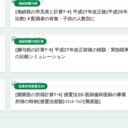
相続税贈与税
[相続税の早見表と計算ﾂｰﾙ] 平成27年改正後(平成26年
比較)＃配偶者の有無・子供の人数別に
相続税贈与税計算
[贈与税の計算ﾂｰﾙ] 平成27年改正前後の税額・実効税
の比較シミュレーション
医業所得措置法26
[開業医の所得計算ﾂｰﾙ] 措置法26:医師歯科医師の事業
所得の特例(措置法差額)ｼﾐｭﾚｰｼｮﾝ[簡易版]