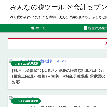
みんなの税ツール ＠会計セブ
みん税@会計7：だれでも簡単に使える所得税住民税、ふるさと
ホーム
税金計算機
ふるさと納税限度額
[税理士:会計ｾﾌﾞﾝ]ふるさと納税の限度額計算ｼﾐｭﾚｰｼｮﾝ
(最適上限:最小負担) – 住宅ﾛｰﾝ控除,分離課税,課税選択
対応
ふるさと納税限度額