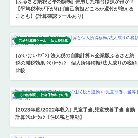
[ふるさと納税と平均課税] 併用した場合は損か得か？
【平均税率が下がれば自己負担どころか還付が増える
ことも】(計算確認ツールあり)
税金計算機ツール
,
法人税計算
[かいけいｾﾌﾞﾝ] 法人税の自動計算＆企業版ふるさと納
税の減税効果 ｼﾐｭﾚｰｼｮﾝ 個人所得移転/法人成りの税額
比較
その他制度
,
社会保険料その他
[2023年度/2022年収入] 児童手当,児童扶養手当 自動
計算ｼﾐｭﾚｰｼｮﾝ【住民税と連動】