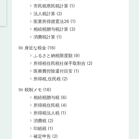
市民税県民税計算
(1)
法人税計算
(2)
医業所得措置法26
(1)
相続税贈与税計算
(3)
消費税計算
(1)
身近な税金
(16)
ふるさと納税限度額
(9)
所得税住民税社保手取割合
(2)
医療費控除還付目安
(1)
所得税,住民税
(2)
税制メモ
(16)
相続税贈与税
(6)
所得税住民税
(4)
所得税法人税
(1)
消費税
(2)
印紙税
(1)
確定申告
(2)