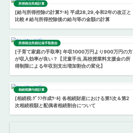
所得税住民税計算
[給与所得控除の計算ﾂｰﾙ] 平成28,29,令和2年の改正と
比較＃給与所得控除後の給与等の金額の計算
所得税住民税社保手取割合
[子育て家庭の手取率] 年収1000万円より900万円の方
が収入効率が良い？【児童手当,高校授業料支援金の所
得制限による年収別支出増加割合の変化】
相続税贈与税計算
[相続税:ｸﾞﾗﾌ作成ﾂｰﾙ] 各相続財産における第1次＆第2
次相続税額と配偶者相続割合について