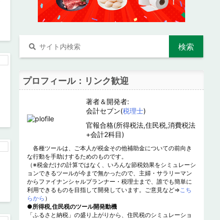
プロフィール：リンク歓迎
著者＆開発者:
会計セブン(
税理士
)
官報合格(所得税法,住民税,消費税法
+会計2科目)
各種ツールは、ご本人が税金その他補助金についての前向き
な行動を手助けするためのものです。
)
（※税金だけの計算ではなく、いろんな節税効果をシミュレーシ
ョンできるツールが今まで無かったので、主婦・サラリーマン
からファイナンシャルプランナー・税理士まで、誰でも簡単に
利用できるものを目指して開発しています。ご意見など⇒
こち
らから
）
●所得税,住民税のツール開発動機
「ふるさと納税」の盛り上がりから、住民税のシミュレーショ