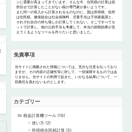
ンに需要が高まってきています。そんな中、住民税の計算は役
所任せで計算したことがない税の専門家が多いようです。
また同一の収入から計算されるものなのに、国は所得税、役所
は住民税、健保組合は社会保険料、児童手当は子供家庭課と、
それぞれ自分の持ち場しか計算してくれない。そこですべてセ
ットで計算し、他の公的手当も考慮して、本当の節税効果が見
えてくるようなツールを作りたいと思いました。
率
免責事項
当サイトに掲載された情報については、充分な注意を払っており
ますが、その内容の正確性等に対して、一切保障するものではあ
りません。当サイトの利用で起きた、いかなる結果について、一
切責任を負わないものとします。
カテゴリー
税金計算機ツール
(16)
使い方
(2)
所得税住民税計算
(5)